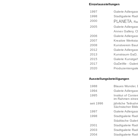
Einzelausstellungen
1997
Galerie Adlergas
1998
Stadtgalerie Ra
2000
PLANETA
, R
2005
Galerie Adlergas
Annex Gallery, C
2006
Galerie Adlergas
2007
Kreative Werksta
2008
Kunstverein Bautz
2012
Galerie Adlergas
2013
Kunstraum GaD, Be
2015
Galerie Kunstge
2017
GaDeWe - Galerie
2020
Produzentengaler
Ausstellungsbeteiligungen
1988
Blaues Wunder, 
1994
Galerie Adlergas
1995
Institut of Conte
im Rahmen eines
seit 1996
jährliche Teiln
Sächsischer Bild
1997
Galerie Adlergas
1998
Stadtgalerie Ra
Städtische Galeri
2001
Stadtgalerie Ra
2003
Stadtgalerie Ra
2004
Stadtgalerie Ra