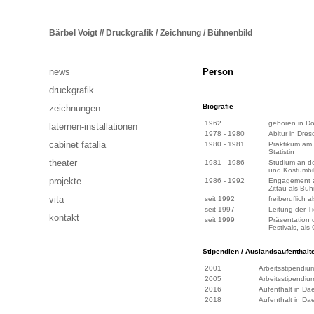
Bärbel Voigt // Druckgrafik / Zeichnung / Bühnenbild
news
Person
druckgrafik
Biografie
zeichnungen
1962
geboren in Dö
laternen-installationen
1978 - 1980
Abitur in Dre
cabinet fatalia
1980 - 1981
Praktikum am 
Statistin
theater
1981 - 1986
Studium an d
und Kostümbil
projekte
1986 - 1992
Engagement a
Zittau als Bü
vita
seit 1992
freiberuflich 
seit 1997
Leitung der T
kontakt
seit 1999
Präsentation
Festivals, als
Stipendien / Auslandsaufenthalt
2001
Arbeitsstipendiu
2005
Arbeitsstipendiu
2016
Aufenthalt in D
2018
Aufenthalt in D