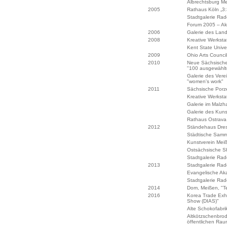
Albrechtsburg Me
2005
Rathaus Köln „3:
Stadtgalerie Ra
Forum 2005 – Akt
2006
Galerie des Lan
2008
Kreative Werksta
Kent State Univer
2009
Ohio Arts Counci
2010
Neue Sächsische
"100 ausgewählt
Galerie des Verei
"women's work"
2011
Sächsische Porz
Kreative Werksta
Galerie im Malzh
Galerie des Kuns
Rathaus Ostrava
2012
Ständehaus Dresd
Städtische Samm
Kunstverein Meiß
Ostsächsische SK
Stadtgalerie Ra
2013
Stadtgalerie Rad
Evangelische Aka
Stadtgalerie Ra
2014
Dom, Meißen, "Te
2016
Korea Trade Exhi
Show (DIAS)"
Alte Schokofabri
Altkötzschenbrod
öffentlichen Ra