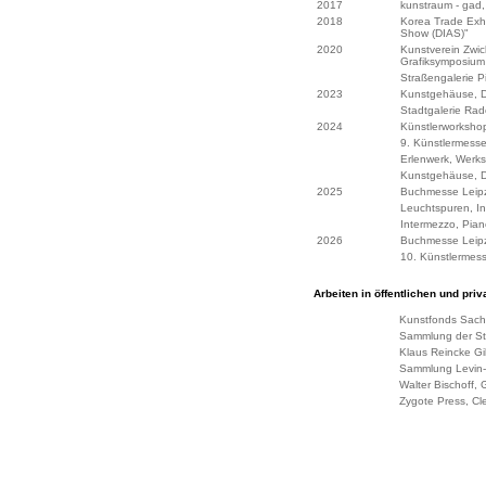
2017
kunstraum - gad
2018
Korea Trade Exhi
Show (DIAS)"
2020
Kunstverein Zwic
Grafiksymposium
Straßengalerie Pi
2023
Kunstgehäuse, 
Stadtgalerie R
2024
Künstlerworksho
9. Künstlermess
Erlenwerk, Werks
Kunstgehäuse, D
2025
Buchmesse Leipzi
Leuchtspuren, In
Intermezzo, Pia
2026
Buchmesse Leipzi
10. Künstlermes
Arbeiten in öffentlichen und priv
Kunstfonds Sac
Sammlung der St
Klaus Reincke Gi
Sammlung Levin-
Walter Bischoff, G
Zygote Press, Cl